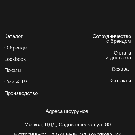
Согласие на обработку персональных данных
ИП Карпенко Ирина Анатольевна
ИНН 732103622220
ОГРНИП 317502400071059
Разработка сайта