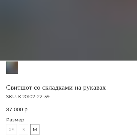
Свитшот со складками на рукавах
SKU:
KR0102-22-59
37 000
р.
Размер
XS
S
M