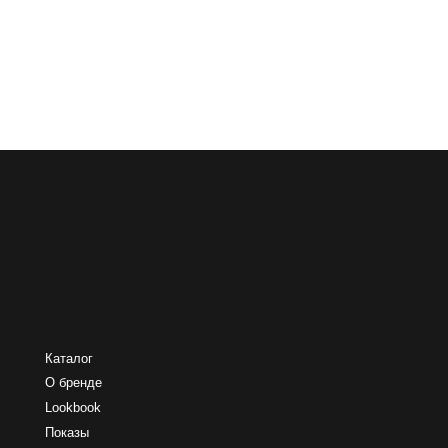
О бренде
Lookbook
Показы
Сми & TV
Производство
IRINA
Политика обработки персональных данных
Согласие на обработку персональных данных