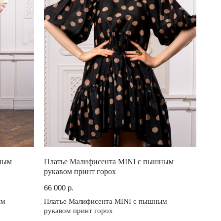
ным
Платье Малифисента MINI с пышным
рукавом принт горох
66 000
р.
ым
Платье Малифисента MINI с пышным
рукавом принт горох
Сотрудничество с брендом