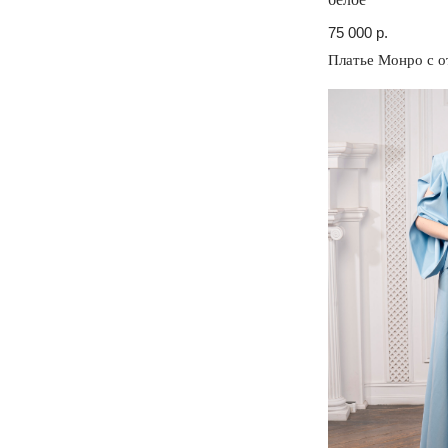
75 000
р.
Платье Монро с о