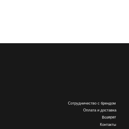
Оплата и доставка
Возврат
Контакты
Подписаться на рассылку
Я даю
согласие на обработку
персональных данных
на условиях
политики конфиденциальности
Подписаться
ENKO
Разработка сайта