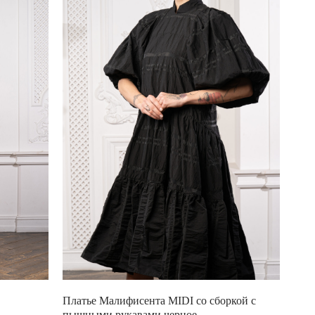
Платье Малифисента MIDI со сборкой с
пышными рукавами черное