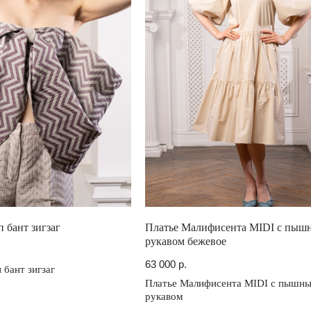
п бант зигзаг
Платье Малифисента MIDI с пыш
рукавом бежевое
63 000
р.
 бант зигзаг
Платье Малифисента MIDI с пышн
Адреса шоурумов:
рукавом