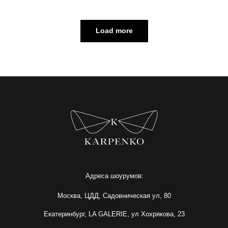
Москва, ЦДД, Садовническая ул, 80
Екатеринбург, LA GALERIE, ул Хохрякова, 23
Load more
 KARP
ИП Карпенко Ирина Анатольевна
ИНН 732103622220
ОГРНИП 317502400071059