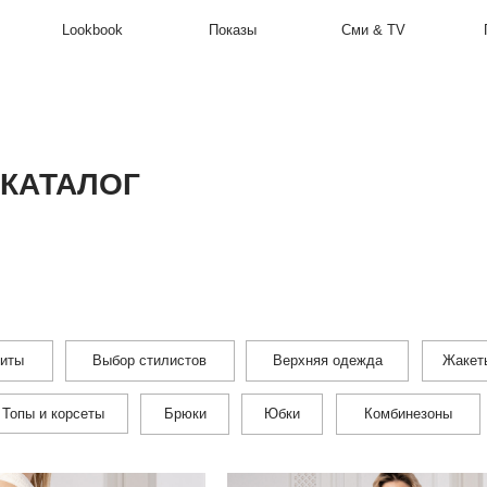
Lookbook
Показы
Сми & TV
Производство
ТАЛОГ
Выбор стилистов
Верхняя одежда
Жакеты и жилеты
корсеты
Брюки
Юбки
Комбинезоны
Бомберы