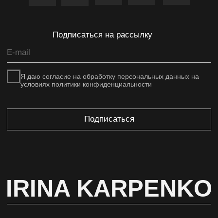
ИНН 732103622220
ОГРНИП 317502400071059
Разработка сайта