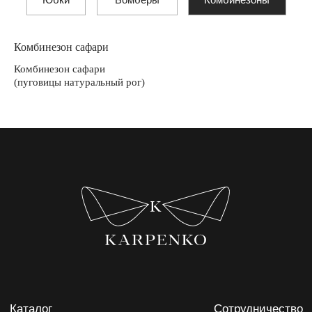
Комбинезон сафари
Комбинезон сафари
(пуговицы натуральный рог)
Каталог
Сотрудничество
с брендом
О бренде
Оплата
и доставка
Lookbook
Возврат
Показы
Контакты
Сми & TV
Производство
Адреса шоурумов:
Москва, ЦДД, Садовническая ул, 80
Екатеринбург, LA GALERIE, ул Хохрякова, 23