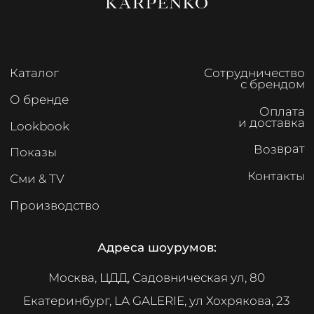
на условиях
политики конфиденциальности
Подписаться
IRINA KARPENKO
Политика обработки персональных данных
Согласие на обработку персональных данных
ИП Карпенко Ирина Анатольевна
ИНН 732103622220
ОГРНИП 317502400071059
Разработка сайта