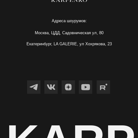
 KARP
ИП Карпенко Ирина Анатольевна
ИНН 732103622220
ОГРНИП 317502400071059