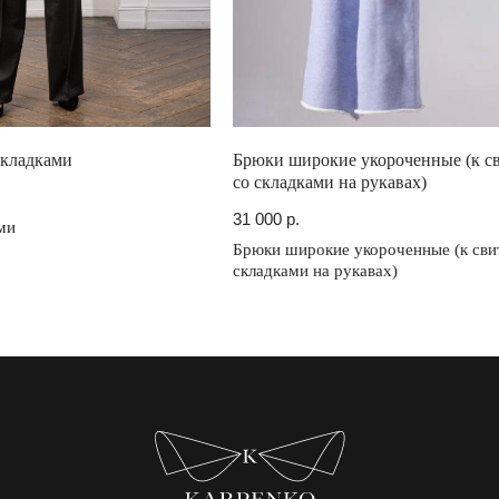
складками
Брюки широкие укороченные (к с
со складками на рукавах)
31 000
р.
ми
Брюки широкие укороченные (к сви
складками на рукавах)
Адреса шоурумов:
Москва, ЦДД, Садовническая ул, 80
Екатеринбург, LA GALERIE, ул Хохрякова, 23