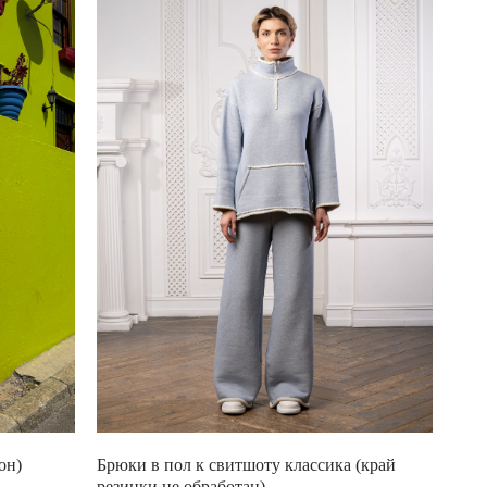
он)
Брюки в пол к свитшоту классика (край
резинки не обработан)