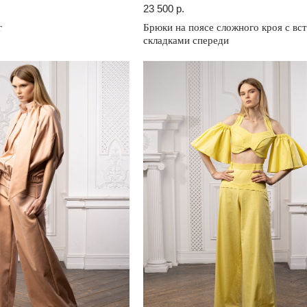
23 500
р.
г
Брюки на поясе сложного кроя с в
складками спереди