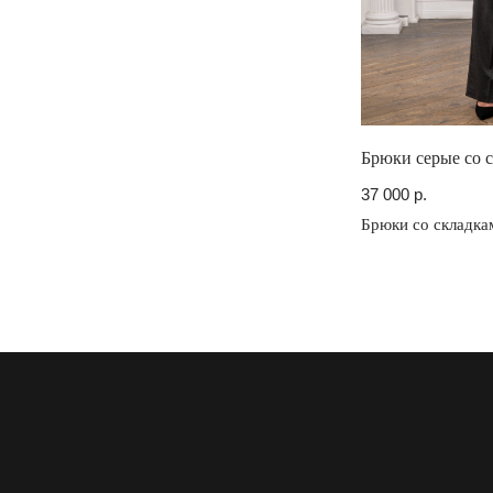
Брюки серые со 
37 000
р.
Брюки со складка
Каталог
О бренде
Lookbook
Показы
Сми & TV
Производство