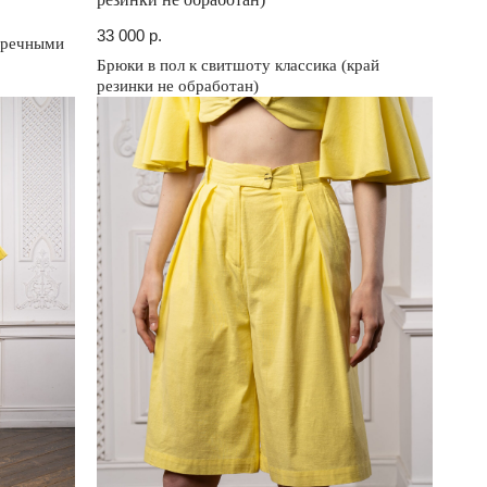
33 000
р.
стречными
Брюки в пол к свитшоту классика (край
резинки не обработан)