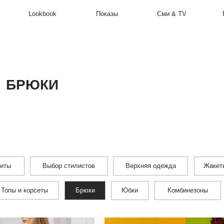
Lookbook
Показы
Сми & TV
Производство
ЮКИ
Выбор стилистов
Верхняя одежда
Жакеты и жилеты
корсеты
Брюки
Юбки
Комбинезоны
Бомберы