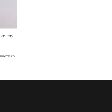
витшоту
тшоту со
Сотрудничество с брендом
Оплата и доставка
Возврат
Контакты
Подписаться на рассылку