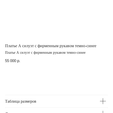
WhatsApp
Платье А силуэт с фирменным рукавом темно-синее
Ру
Платье А силуэт с фирменным рукавом темно-синее
Ру
55 000
р.
36
Каталог
Сотрудничество
с брендом
О бренде
Оплата
и доставка
Lookbook
Возврат
Показы
Контакты
Сми & TV
Производство
Таблица размеров
Адреса шоурумов: