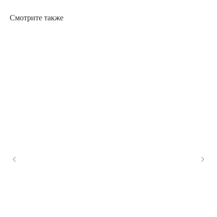
Смотрите также
Нужна помощь?
Вы можете получить консультацию по телефону или
через мессенджер
(10:00 – 22:00 без выходных)
+7 916 587-68-68