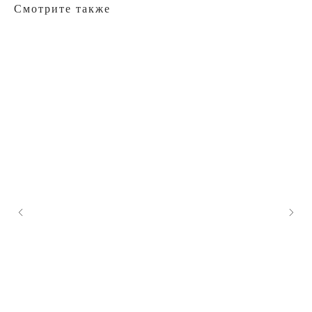
Смотрите также
Нужна помощь?
Вы можете получить консультацию по телефону или
через мессенджер
(10:00 – 22:00 без выходных)
+7 916 587-68-68
WhatsApp