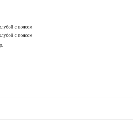
олубой с поясом
олубой с поясом
р.