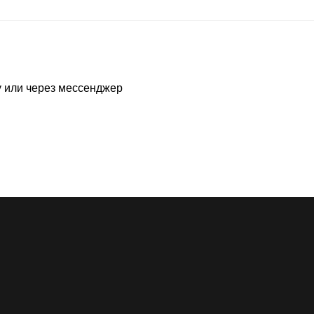
у или через мессенджер
Адреса шоурумов:
Москва, ЦДД, Садовническая ул, 80
Екатеринбург, LA GALERIE, ул Хохрякова, 23