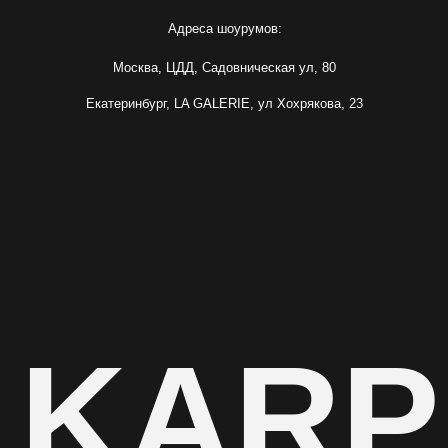
 KARP
ИП Карпенко Ирина Анатольевна
ИНН 732103622220
ОГРНИП 317502400071059