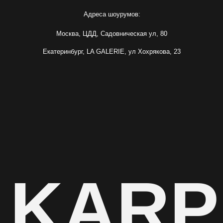
 KARP
ИП Карпенко Ирина Анатольевна
ИНН 732103622220
ОГРНИП 317502400071059