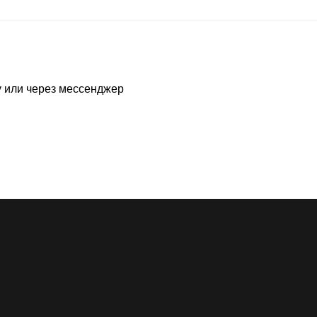
у или через мессенджер
Адреса шоурумов:
Москва, ЦДД, Садовническая ул, 80
Екатеринбург, LA GALERIE, ул Хохрякова, 23