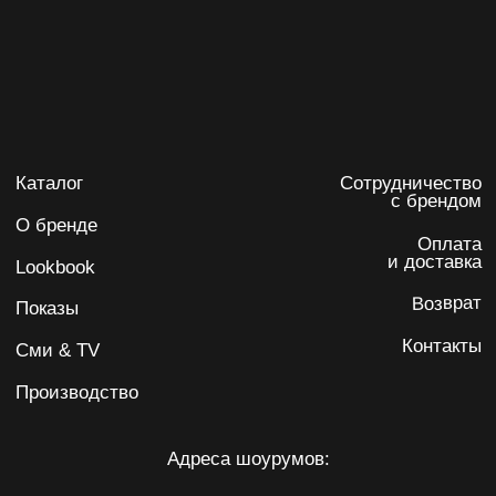
Я даю
согласие на обработку персональных данных
на
условиях
политики конфиденциальности
Подписаться
IRINA KARPENKO
Политика обработки персональных данных
Согласие на обработку персональных данных
ИП Карпенко Ирина Анатольевна
ИНН 732103622220
ОГРНИП 317502400071059
Разработка сайта