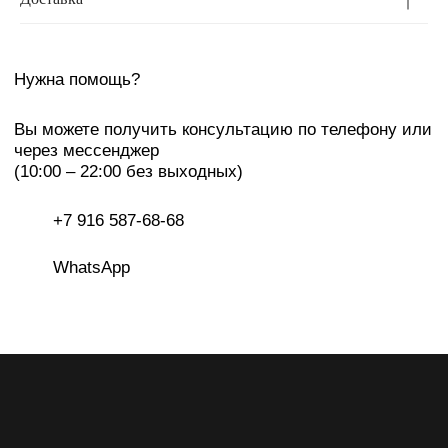
Каталог
Сотрудничество
с брендом
О бренде
Оплата
и доставка
Lookbook
Возврат
Показы
Контакты
Сми & TV
Производство
Адреса шоурумов:
Москва, ЦДД, Садовническая ул, 80
Екатеринбург, LA GALERIE, ул Хохрякова, 23
Подписаться на рассылку