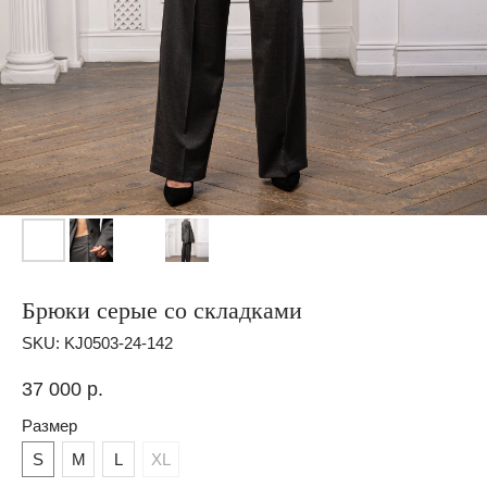
Брюки серые со складками
SKU:
KJ0503-24-142
37 000
р.
Размер
S
M
L
XL