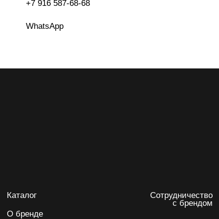
Подписаться на рассылку
Я даю
согласие на обработку персональных данных
на
условиях
политики конфиденциальности
Подписаться
IRINA KARPENKO
Политика обработки персональных данных
Согласие на обработку персональных данных
ИП Карпенко Ирина Анатольевна
ИНН 732103622220
ОГРНИП 317502400071059
Разработка сайта