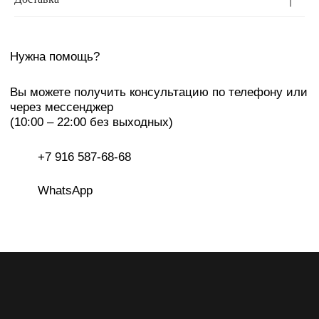
Каталог
Сотрудничество
с брендом
О бренде
Оплата
и доставка
Lookbook
Возврат
Показы
Контакты
Сми & TV
Производство
Адреса шоурумов:
Москва, ЦДД, Садовническая ул, 80
Екатеринбург, LA GALERIE, ул Хохрякова, 23
Подписаться на рассылку