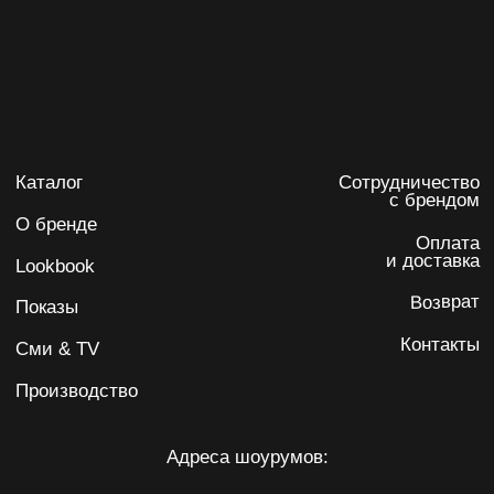
Я даю
согласие на обработку персональных данных
на
условиях
политики конфиденциальности
Подписаться
IRINA KARPENKO
Политика обработки персональных данных
Согласие на обработку персональных данных
ИП Карпенко Ирина Анатольевна
ИНН 732103622220
ОГРНИП 317502400071059
Разработка сайта