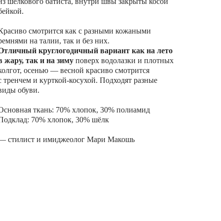
из шелкового батиста, внутри швы закрыты косой
бейкой.
Красиво смотрится как с разными кожаными
ремнями на талии, так и без них.
Отличный круглогодичный вариант как на лето
в жару, так и на зиму
поверх водолазки и плотных
колгот, осенью — весной красиво смотрится
с тренчем и курткой-косухой. Подходят разные
виды обуви.
Основная ткань: 70% хлопок, 30% полиамид
Подклад: 70% хлопок, 30% шёлк
— стилист и имиджеолог Мари Макошь