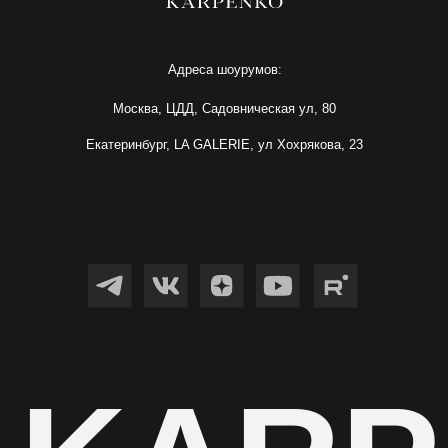
 KARP
ИП Карпенко Ирина Анатольевна
ИНН 732103622220
ОГРНИП 317502400071059