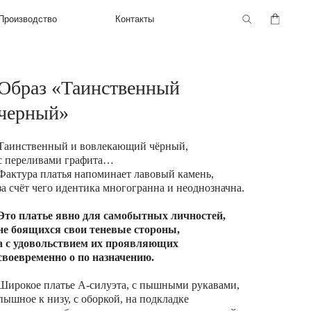
Контакты
Образ «Таинственный
черный»
Таинственный и вовлекающий чёрный,
с переливами графита…
Фактура платья напоминает лавовый камень,
за счёт чего идентика многогранна и неоднозначна.
Это платье явно для самобытных личностей,
не боящихся свои теневые стороны,
а с удовольствием их проявляющих
своевременно о по назначению.
Широкое платье А-силуэта, с пышными рукавами,
пышное к низу, с оборкой, на подкладке