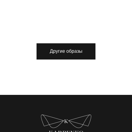
Другие образы
Адреса шоурумов:
Москва, ЦДД, Садовническая ул, 80
Екатеринбург, LA GALERIE, ул Хохрякова, 23