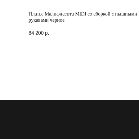
Платье Малифисента MIDI со сборкой с пышными
рукавами черное
84 200
р.
Каталог
О бренде
Lookbook
Показы
Сми & TV
Производство