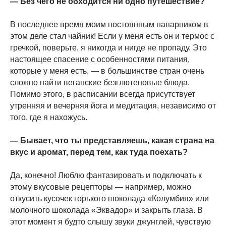
— Без чего не обходится ни одно путешествие?
условиях
политики конфиденциальности
В последнее время моим постоянным напарником в
Подписаться
этом деле стал чайник! Если у меня есть он и термос с
гречкой, поверьте, я никогда и нигде не пропаду. Это
настоящее спасение с особенностями питания,
которые у меня есть, — в большинстве стран очень
IRINA KARPENKO
сложно найти веганские безглютеновые блюда.
Помимо этого, в расписании всегда присутствует
утренняя и вечерняя йога и медитация, независимо от
Политика обработки персональных данных
того, где я нахожусь.
Согласие на обработку персональных данных
ИП Карпенко Ирина Анатольевна
ИНН 732103622220
— Бывает, что ты представляешь, какая страна на
ОГРНИП 317502400071059
вкус и аромат, перед тем, как туда поехать?
Разработка сайта
Да, конечно! Люблю фантазировать и подключать к
этому вкусовые рецепторы — например, можно
откусить кусочек горького шоколада «Колумбия» или
молочного шоколада «Эквадор» и закрыть глаза. В
этот момент я будто слышу звуки джунглей, чувствую