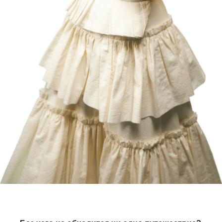
Каталог
Сотрудничество
с брендом
О бренде
Оплата
и доставка
Lookbook
Возврат
Показы
Контакты
Сми & TV
Производство
Адреса шоурумов:
Москва, ЦДД, Садовническая ул, 80
Екатеринбург, LA GALERIE, ул Хохрякова, 23
Подписаться на рассылку
Я даю
согласие на обработку персональных данных
на