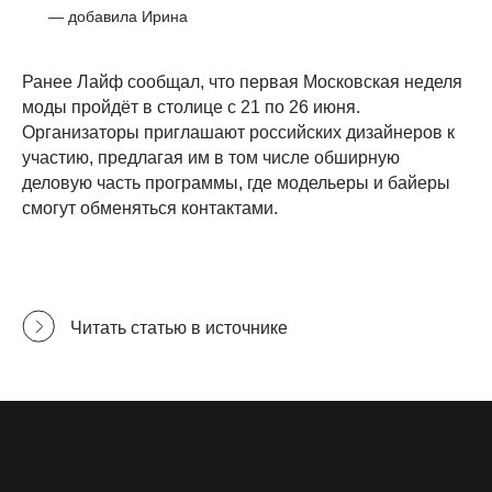
Возврат
— добавила Ирина
Показы
Контакты
Сми & TV
Производство
Ранее Лайф сообщал, что первая Московская неделя
моды пройдёт в столице с 21 по 26 июня.
Адреса шоурумов:
Организаторы приглашают российских дизайнеров к
участию, предлагая им в том числе обширную
Москва, ЦДД, Садовническая ул, 80
деловую часть программы, где модельеры и байеры
Екатеринбург, LA GALERIE, ул Хохрякова, 23
смогут обменяться контактами.
Читать статью в источнике
Подписаться на рассылку
Я даю
согласие на обработку персональных данных
на
условиях
политики конфиденциальности
Подписаться