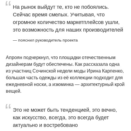
“
На рынок выйдут те, кто не побоялись.
Сейчас время смелых. Учитывая, что
огромное количество маркетплейсов ушли,
это возможность для наших производителей
— пояснил руководитель проекта
Апроян подчеркнул, что площадки отечественным
дизайнерам будут обеспечены. Как рассказала одна
из участниц Сочинской недели моды Ирина Карпенко,
большая часть одежды из её коллекции подходит для
ежедневной носки, а изюминка — архитектурный крой
вещей.
“
Это не может быть тенденцией, это вечно,
Каталог
Сотрудничество
с брендом
как искусство, всегда, это всегда будет
О бренде
Оплата
актуально и востребовано
и доставка
Lookbook