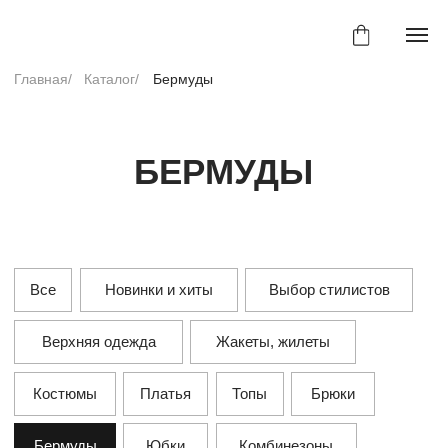
Главная/
Каталог/
Бермуды
БЕРМУДЫ
Все
Новинки и хиты
Выбор стилистов
Верхняя одежда
Жакеты, жилеты
Костюмы
Платья
Топы
Брюки
Бермуды
Юбки
Комбинезоны
Аксессуары
Спорт-шик