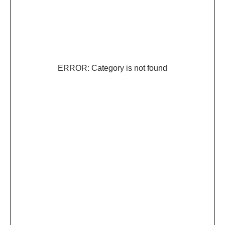
ERROR: Category is not found
Каталог
Сотрудничество
с брендом
О бренде