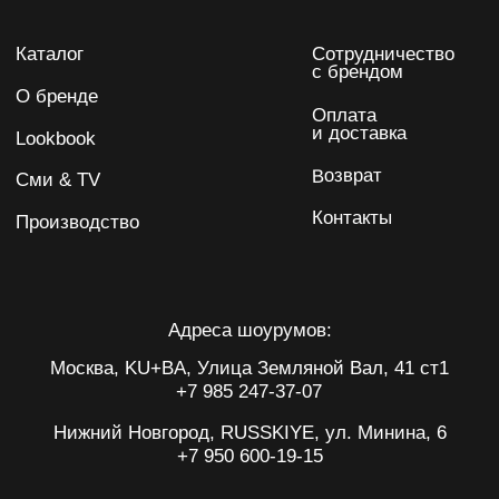
Даю согласие на обработку персональных данных
Подписаться
IRINA KARPENKO
Политика обработки данных
Публичная оферта
ИП Карпенко Ирина Анатольевна
ИНН 732103622220
ОГРНИП 317502400071059
*Meta - запрещенная на территории РФ
организация
Разработка сайта