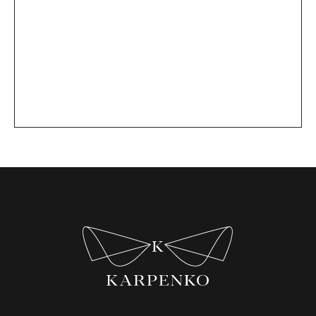
Оплата
и доставка
Lookbook
Возврат
Сми & TV
Контакты
Производство
Адреса шоурумов:
Москва, KU+BA, Улица Земляной Вал, 41 ст1
+7 985 247-37-07
Нижний Новгород, RUSSKIYE, ул. Минина, 6
+7 950 600-19-15
Подписаться на рассылку