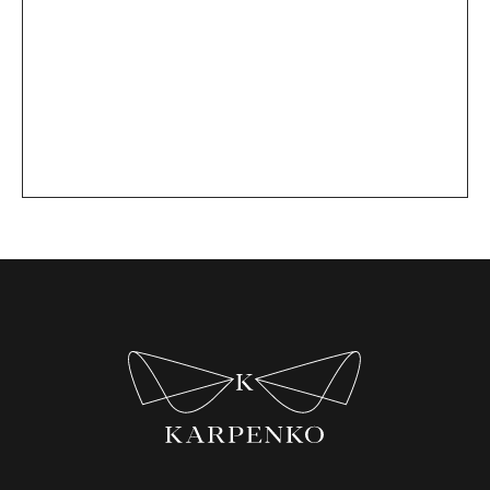
Оплата
и доставка
Lookbook
Возврат
Сми & TV
Контакты
Производство
Адреса шоурумов:
Москва, KU+BA, Улица Земляной Вал, 41 ст1
+7 985 247-37-07
Нижний Новгород, RUSSKIYE, ул. Минина, 6
+7 950 600-19-15
Подписаться на рассылку