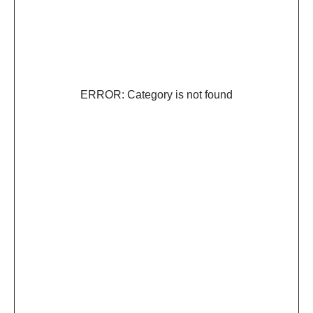
ERROR: Category is not found
Каталог
Сотрудничество
с брендом
О бренде