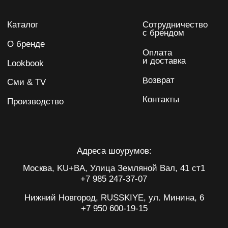
Даю согласие на обработку персональных данных
Подписаться
IRINA KARPENKO
Политика обработки данных
Публичная оферта
ИП Карпенко Ирина Анатольевна
ИНН 732103622220
ОГРНИП 317502400071059
*Meta - запрещенная на территории РФ
организация
Разработка сайта